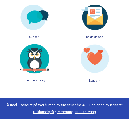
Support
Kontakta oss
Integritetspolicy
Logga in
© Imal
•
Baserat på
WordPress
av
Smart Media AS
•
Designad av
Bennett
Reklamebyrå
•
Personuppgiftshantering