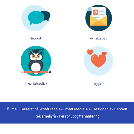
Support
Kontakta oss
Integritetspolicy
Logga in
© Imal
•
Baserat på
WordPress
av
Smart Media AS
•
Designad av
Bennett
Reklamebyrå
•
Personuppgiftshantering