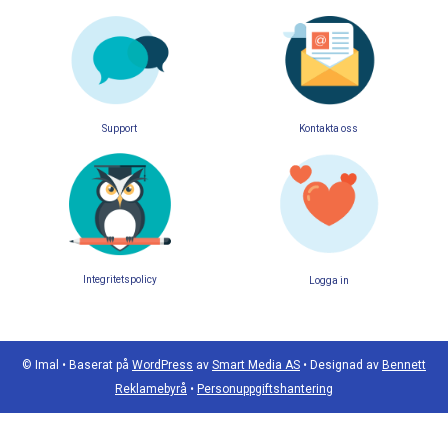
Support
Kontakta oss
Integritetspolicy
Logga in
© Imal
•
Baserat på
WordPress
av
Smart Media AS
•
Designad av
Bennett
Reklamebyrå
•
Personuppgiftshantering