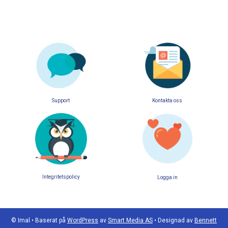
Support
Kontakta oss
Integritetspolicy
Logga in
© Imal
•
Baserat på
WordPress
av
Smart Media AS
•
Designad av
Bennett