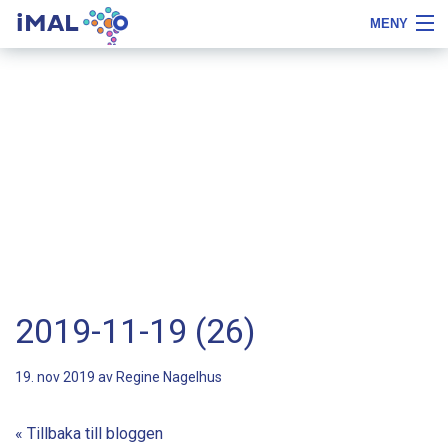
iMAL
MENY
Flytta
Tips
Om iMAL
till
om
innehåll
typsnittstyp
Boka demo
Priser, beställa och testa
Referenser
Gratis
Logga in
2019-11-19 (26)
19. nov 2019 av
Regine Nagelhus
« Tillbaka till bloggen