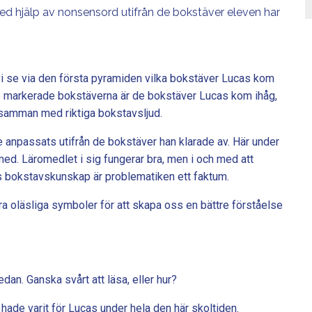
d hjälp av nonsensord utifrån de bokstäver eleven har
i se via den första pyramiden vilka bokstäver Lucas kom
De markerade bokstäverna är de bokstäver Lucas kom ihåg,
samman med riktiga bokstavsljud.
 anpassats utifrån de bokstäver han klarade av. Här under
ed. Läromedlet i sig fungerar bra, men i och med att
s bokstavskunskap är problematiken ett faktum.
ra oläsliga symboler för att skapa oss en bättre förståelse
an. Ganska svårt att läsa, eller hur?
 hade varit för Lucas under hela den här skoltiden.