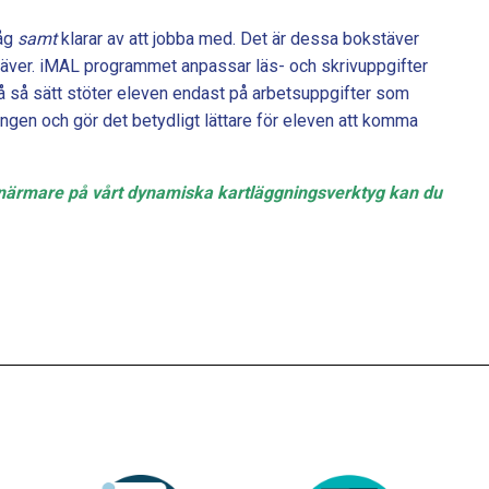
håg
samt
klarar av att jobba med. Det är dessa bokstäver
täver. iMAL programmet anpassar läs- och skrivuppgifter
å så sätt stöter eleven endast på arbetsuppgifter som
ingen och gör det betydligt lättare för eleven att komma
närmare på vårt dynamiska kartläggningsverktyg kan du