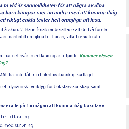
 ta vid är sannolikheten för att några av dina
Vissa barn kämpar mer än andra med att komma ihåg
ed riktigt enkla texter helt omöjliga att läsa.
t årskurs 2. Hans föräldrar berättade att de två första
it nästintill omöjliga för Lucas, vilket resulterat i
om har det svårt med läsning är följande:
Kommer eleven
ing?
AL har inte fått sin bokstavskunskap kartlagd.
r ett dynamiskt verktyg för bokstavskunskap samt
baserade på förmågan att komma ihåg bokstäver:
d med läsning
d med skrivning