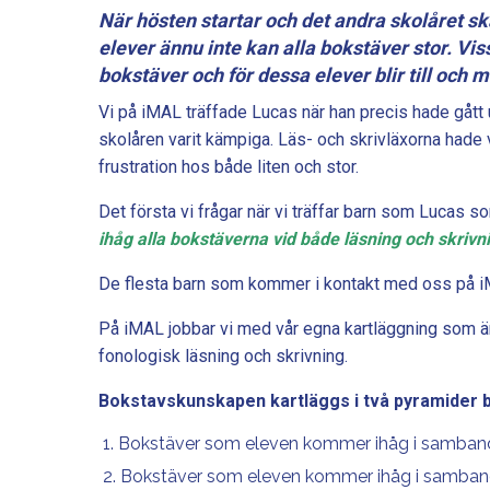
När hösten startar och det andra skolåret ska
elever ännu inte kan alla bokstäver stor. 
bokstäver och för dessa elever blir till och m
Vi på iMAL träffade Lucas när han precis hade gått u
skolåren varit kämpiga. Läs- och skrivläxorna hade var
frustration hos både liten och stor.
Det första vi frågar när vi träffar barn som Lucas s
ihåg alla bokstäverna vid både läsning och skrivn
De flesta barn som kommer i kontakt med oss på iM
På iMAL jobbar vi med vår egna kartläggning som ä
fonologisk läsning och skrivning.
Bokstavskunskapen kartläggs i två pyramider 
1. Bokstäver som eleven kommer ihåg i samban
2. Bokstäver som eleven kommer ihåg i samban