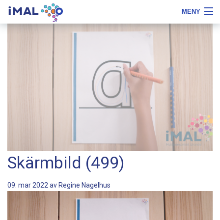
iMAL
MENY
Flytta
Tips
Om iMAL
till
om
innehåll
typsnittstyp
Boka demo
Priser, beställa och testa
Referenser
Gratis
Logga in
Skärmbild (499)
09. mar 2022 av
Regine Nagelhus