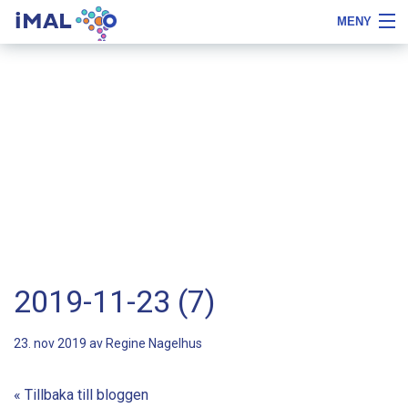
iMAL
MENY
Flytta
Tips
Om iMAL
till
om
innehåll
typsnittstyp
Boka demo
Priser, beställa och testa
Referenser
Gratis
Logga in
2019-11-23 (7)
23. nov 2019 av
Regine Nagelhus
« Tillbaka till bloggen