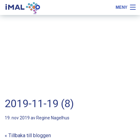
iMAL
MENY
Flytta
Tips
Om iMAL
till
om
innehåll
typsnittstyp
Boka demo
Priser, beställa och testa
Referenser
Gratis
Logga in
2019-11-19 (8)
19. nov 2019 av
Regine Nagelhus
« Tillbaka till bloggen