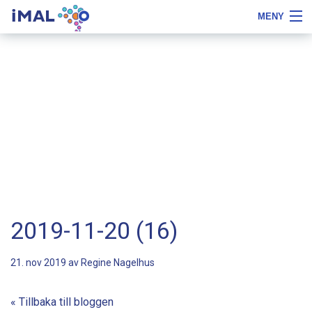
iMAL
MENY
Flytta
Tips
Om iMAL
till
om
innehåll
typsnittstyp
Boka demo
Priser, beställa och testa
Referenser
Gratis
Logga in
2019-11-20 (16)
21. nov 2019 av
Regine Nagelhus
« Tillbaka till bloggen