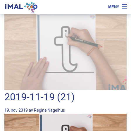
iMAL
MENY
Flytta
Tips
Om iMAL
till
om
innehåll
typsnittstyp
Boka demo
Priser, beställa och testa
Referenser
Gratis
Logga in
2019-11-19 (21)
19. nov 2019 av
Regine Nagelhus