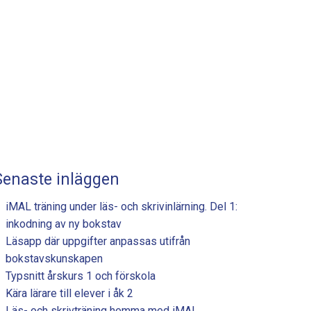
Senaste inläggen
iMAL träning under läs- och skrivinlärning. Del 1:
inkodning av ny bokstav
Läsapp där uppgifter anpassas utifrån
bokstavskunskapen
Typsnitt årskurs 1 och förskola
Kära lärare till elever i åk 2
Läs- och skrivträning hemma med iMAL