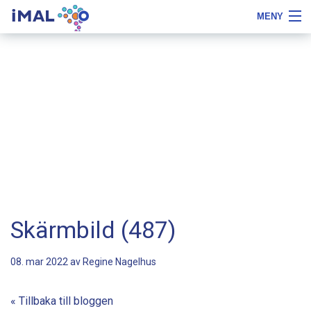
iMAL
MENY
Flytta
Tips
Om iMAL
till
om
innehåll
typsnittstyp
Boka demo
Priser, beställa och testa
Referenser
Gratis
Logga in
Skärmbild (487)
08. mar 2022 av
Regine Nagelhus
« Tillbaka till bloggen